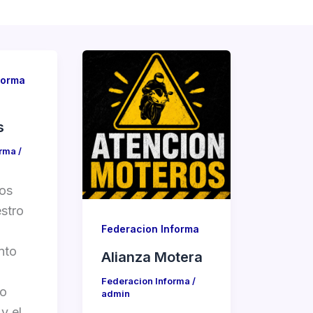
forma
s
orma
/
os
stro
Federacion Informa
nto
Alianza Motera
Federacion Informa
/
io
admin
y el