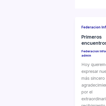
Federacion In
Primeros
encuentro
Federacion Inf
admin
Hoy querem
expresar nue
más sincero
agradecimie
por el
extraordinar
recibimiento 